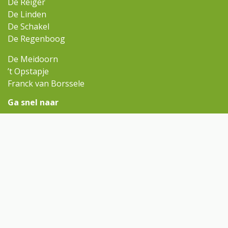
De Reiger
De Linden
De Schakel
De Regenboog
De Meidoorn
’t Opstapje
Franck van Borssele
Ga snel naar
Omniskindcentra.nl
Contact
Aanmelden
Contact
meidoorn@omnisscholen.nl
(0113) 644 110
Volg ons op Facebook