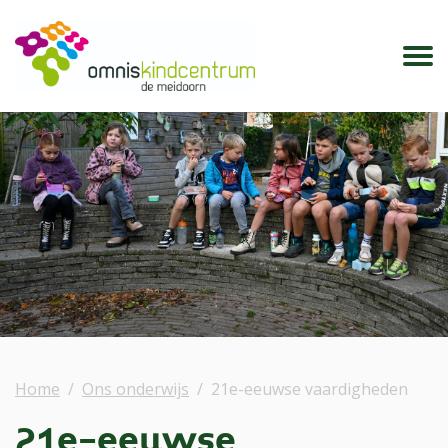
Home
Ons onderwijs
21e-eeuwse vaardigheden
21e-eeuwse