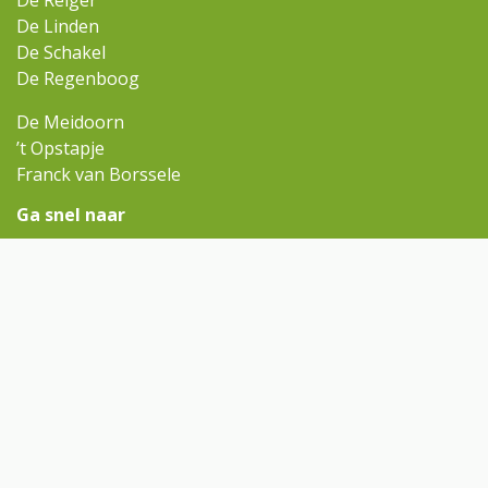
De Reiger
De Linden
De Schakel
De Regenboog
De Meidoorn
’t Opstapje
Franck van Borssele
Ga snel naar
Omniskindcentra.nl
Contact
Aanmelden
Contact
meidoorn@omnisscholen.nl
(0113) 644 110
Volg ons op Facebook