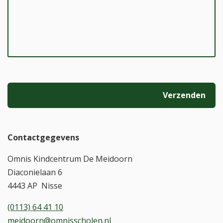
Gelieve
dit veld
leeg te
laten.
Contactgegevens
Omnis Kindcentrum De Meidoorn
Diaconielaan 6
4443 AP Nisse
(0113) 64 41 10
meidoorn@omnisscholen.nl