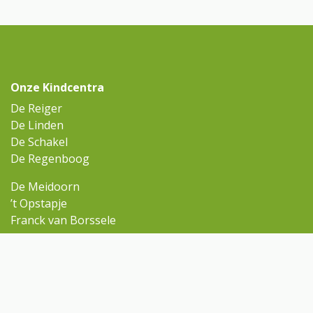
Onze Kindcentra
De Reiger
De Linden
De Schakel
De Regenboog
De Meidoorn
’t Opstapje
Franck van Borssele
Ga snel naar
Omniskindcentra.nl
Contact
Aanmelden