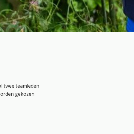
al twee teamleden
 worden gekozen
st in een
den onderwerpen.
 schoolgids en
zijn openbaar. U