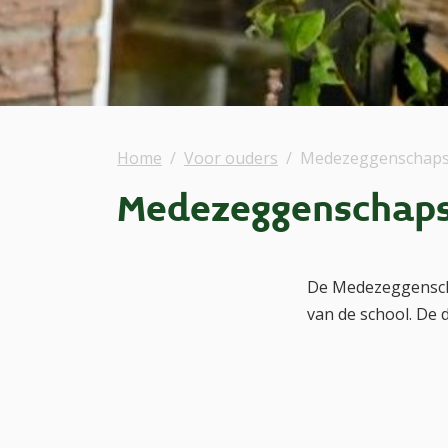
Home
Voor ouders
Medezeggenschaps
Medezeggenschap
De Medezeggenscha
van de school. De 
door de groep die 
reglement. De MR 
Zo heeft de MR ins
adviesrecht bij he