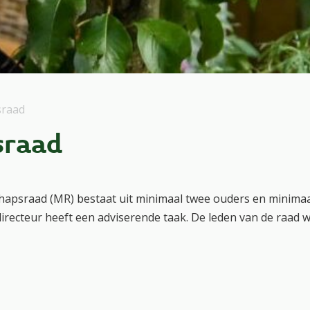
raad
sraad
psraad (MR) bestaat uit minimaal twee ouders en minima
directeur heeft een adviserende taak. De leden van de raad
zij vertegenwoordigen. De taken en bevoegdheden liggen va
heeft adviesrecht of instemmingsrecht m.b.t. schoolgebon
temmingsrecht bij het vaststellen van het schoolplan en de
t vaststellen van de begroting. De vergaderingen van de MR 