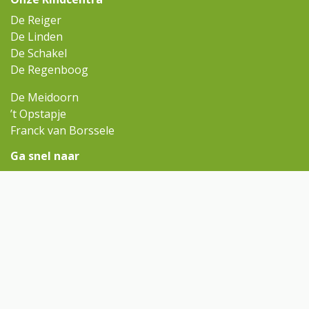
De Reiger
De Linden
De Schakel
De Regenboog
De Meidoorn
’t Opstapje
Franck van Borssele
Ga snel naar
Omniskindcentra.nl
Contact
Aanmelden
Contact
meidoorn@omnisscholen.nl
(0113) 644 110
Volg ons op Facebook