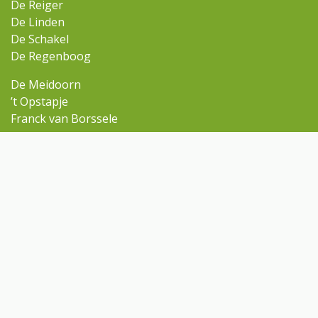
De Reiger
De Linden
De Schakel
De Regenboog
De Meidoorn
’t Opstapje
Franck van Borssele
Ga snel naar
Omniskindcentra.nl
Contact
Aanmelden
Contact
meidoorn@omnisscholen.nl
(0113) 644 110
Volg ons op Facebook