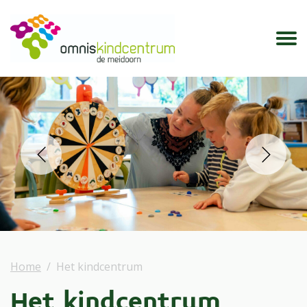
prev
next
Home
Het kindcentrum
Het kindcentrum